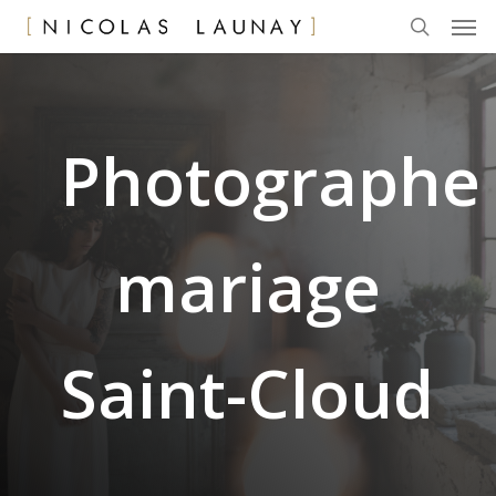
Men
Skip
to
search
main
content
Photographe
mariage
Saint-Cloud