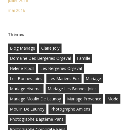
juillet 2016
mai 2016
Thèmes
Blog Mariage
Claire Joly
Domaine Des Bergeries Orgeval
Famille
Hélène Ripoll
Les Bergeries Orgeval
Les Bonnes Joies
Les Mariées Fox
Mariage
Mariage Hivernal
Mariage Les Bonnes Joies
Mariage Moulin De Launoy
Mariage Provence
Mode
Moulin De Launoy
Photographe Amiens
Photographe Baptême Paris
Photographe Corporate Paris