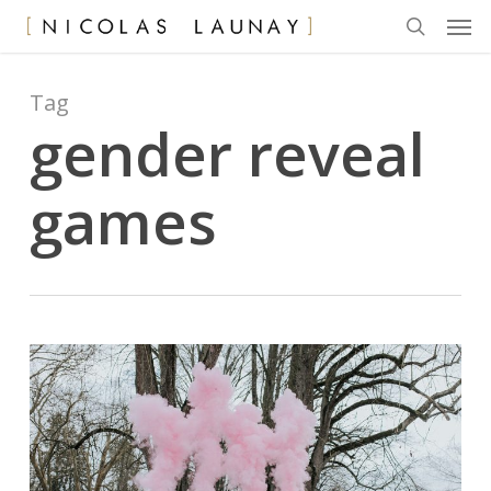
Men
Skip
to
search
main
content
Tag
gender reveal
games