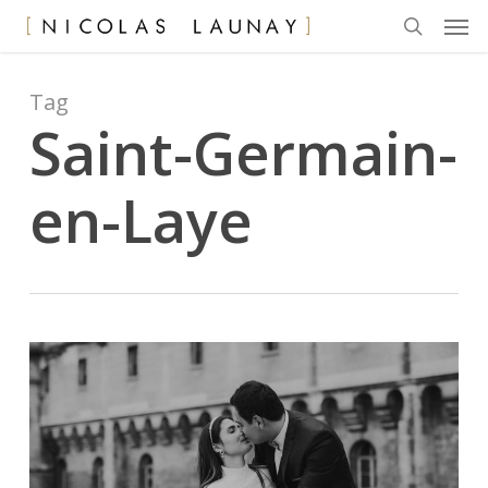
Men
Skip
to
search
main
content
Tag
Saint-Germain-
en-Laye