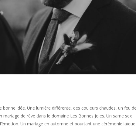
bonne idée. Une lumière différente, des couleurs chaudes, un feu d
n mariage de rêve dans le domaine Les Bonnes Joies. Un same sex
 d’émotion. Un mariage en automne et pourtant une cérémonie laïque