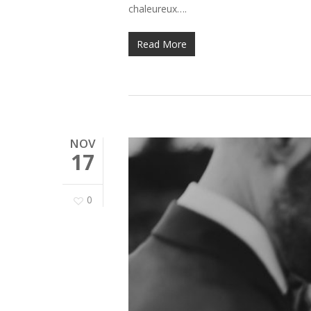
chaleureux….
Read More
NOV
17
0