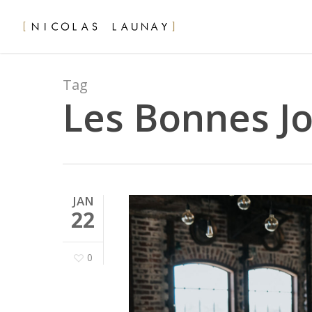
Skip
to
main
content
Tag
Les Bonnes Jo
JAN
22
0