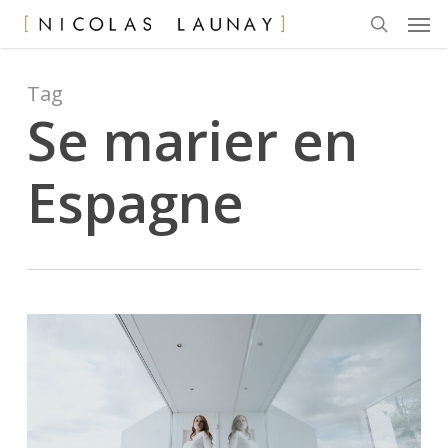
Men
Skip
to
search
main
content
Tag
Se marier en
Espagne